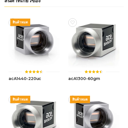
สินค้าที่เกี่ยวข้อง
สินค้าหมด
ให้
ให้
acA1440-220uc
acA1300-60gm
คะแนน
คะแนน
4.44
4.49
ตั้งแต่ 1-
ตั้งแต่ 1-
5 คะแนน
5 คะแนน
สินค้าหมด
สินค้าหมด