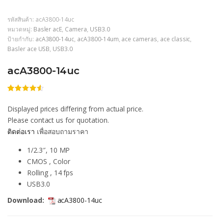
รหัสสินค้า:
acA3800-14uc
หมวดหมู่:
Basler acE
,
Camera
,
USB3.0
ป้ายกำกับ:
acA3800-14uc
,
acA3800-14um
,
ace cameras
,
ace classic
,
Basler ace USB
,
USB3.0
acA3800-14uc
ให้
206
คะแนน
Displayed prices differing from actual price.
4.47
จาก
5 คะแนน
Please contact us for quotation.
เต็มบน
ติดต่อเรา
เพื่อสอบถามราคา
การให้
คะแนน
ของลูกค้า
1/2.3″, 10 MP
CMOS , Color
Rolling , 14 fps
USB3.0
Download:
acA3800-14uc