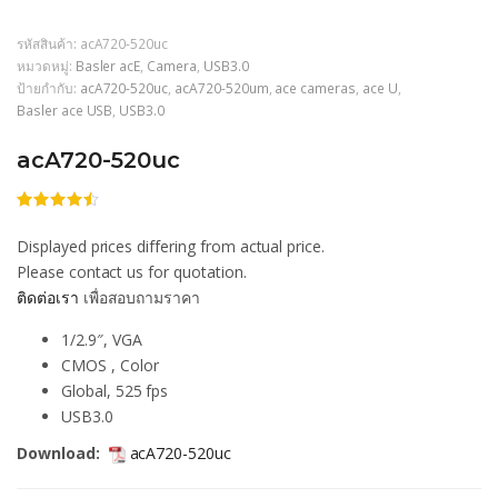
รหัสสินค้า:
acA720-520uc
หมวดหมู่:
Basler acE
,
Camera
,
USB3.0
ป้ายกำกับ:
acA720-520uc
,
acA720-520um
,
ace cameras
,
ace U
,
Basler ace USB
,
USB3.0
acA720-520uc
ให้
206
คะแนน
Displayed prices differing from actual price.
4.44
จาก
5 คะแนน
Please contact us for quotation.
เต็มบน
ติดต่อเรา
เพื่อสอบถามราคา
การให้
คะแนน
ของลูกค้า
1/2.9″, VGA
CMOS , Color
Global, 525 fps
USB3.0
Download:
acA720-520uc