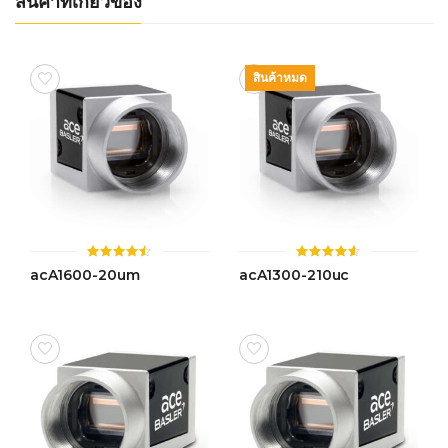
สินค้าที่เกี่ยวข้อง
สินค้าหมด
ให้
ให้
acA1600-20um
acA1300-210uc
คะแนน
คะแนน
4.45
4.51
ตั้งแต่ 1-
ตั้งแต่ 1-
5 คะแนน
5 คะแนน