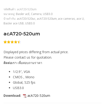
รหัสสินค้า:
acA720-520um
หมวดหมู่:
Basler acE
,
Camera
,
USB3.0
ป้ายกำกับ:
acA720-520uc
,
acA720-520um
,
ace cameras
,
ace U
,
Basler ace USB
,
USB3.0
acA720-520um
ให้
206
คะแนน
Displayed prices differing from actual price.
4.46
จาก
5 คะแนน
Please contact us for quotation.
เต็มบน
ติดต่อเรา
เพื่อสอบถามราคา
การให้
คะแนน
ของลูกค้า
1/2.9″, VGA
CMOS , Mono
Global, 525 fps
USB3.0
Download:
acA720-520um