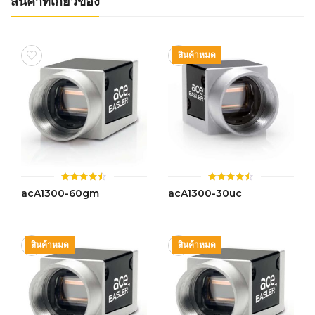
สินค้าที่เกี่ยวข้อง
สินค้าหมด
ให้
ให้
acA1300-60gm
acA1300-30uc
คะแนน
คะแนน
4.49
4.46
ตั้งแต่ 1-
ตั้งแต่ 1-
5 คะแนน
5 คะแนน
สินค้าหมด
สินค้าหมด