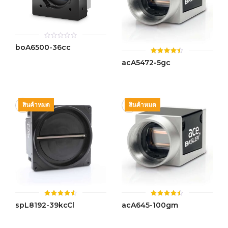
0
boA6500-36cc
out
of
ให้
acA5472-5gc
5
คะแนน
4.50
ตั้งแต่ 1-
5 คะแนน
สินค้าหมด
สินค้าหมด
ให้
ให้
spL8192-39kcCl
acA645-100gm
คะแนน
คะแนน
4.46
4.45
ตั้งแต่ 1-
ตั้งแต่ 1-
5 คะแนน
5 คะแนน