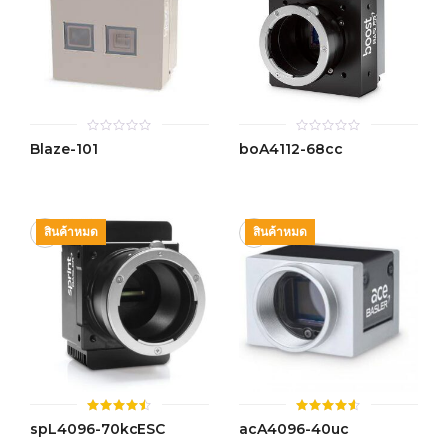
0
0
Blaze-101
boA4112-68cc
out
out
of
of
5
5
สินค้าหมด
สินค้าหมด
ให้
ให้
spL4096-70kcESC
acA4096-40uc
คะแนน
คะแนน
4.45
4.51