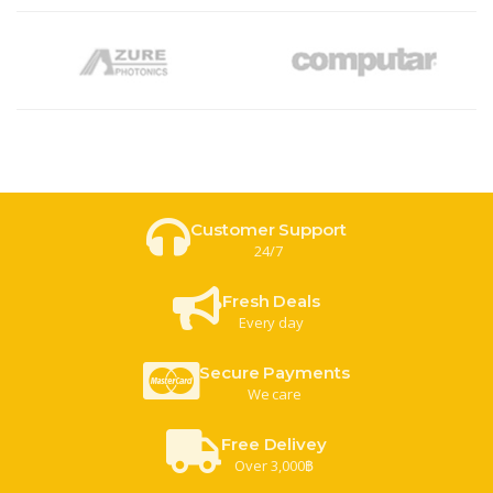
Customer Support
24/7
Fresh Deals
Every day
Secure Payments
We care
Free Delivey
Over 3,000฿