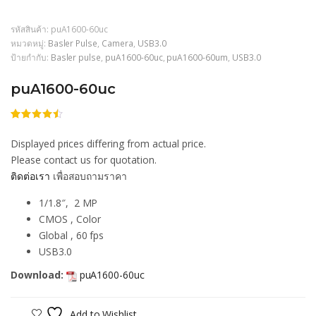
รหัสสินค้า:
puA1600-60uc
หมวดหมู่:
Basler Pulse
,
Camera
,
USB3.0
ป้ายกำกับ:
Basler pulse
,
puA1600-60uc
,
puA1600-60um
,
USB3.0
puA1600-60uc
ให้
206
คะแนน
Displayed prices differing from actual price.
4.46
จาก
5 คะแนน
Please contact us for quotation.
เต็มบน
ติดต่อเรา
เพื่อสอบถามราคา
การให้
คะแนน
ของลูกค้า
1/1.8″, 2 MP
CMOS , Color
Global , 60 fps
USB3.0
Download:
puA1600-60uc
Add to Wishlist