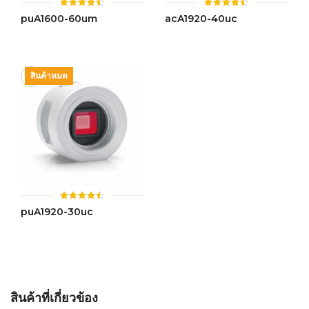
ให้
ให้
puA1600-60um
acA1920-40uc
คะแนน
คะแนน
4.45
4.43
ตั้งแต่ 1-
ตั้งแต่ 1-
5 คะแนน
5 คะแนน
สินค้าหมด
ให้
puA1920-30uc
คะแนน
4.47
ตั้งแต่ 1-
5 คะแนน
สินค้าที่เกี่ยวข้อง