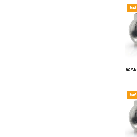
สินค
acA6
สินค