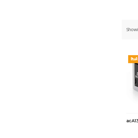
Showi
สินค
acA1