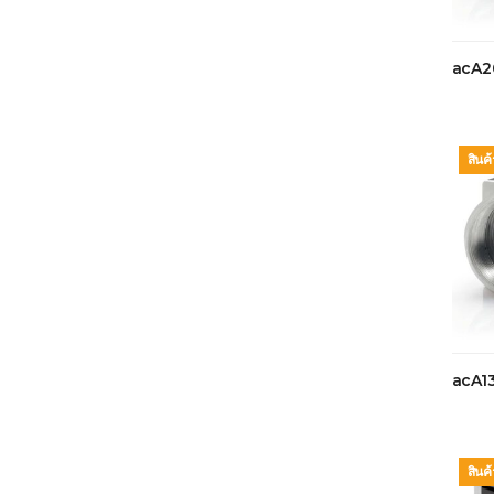
acA2
สินค
acA1
สินค