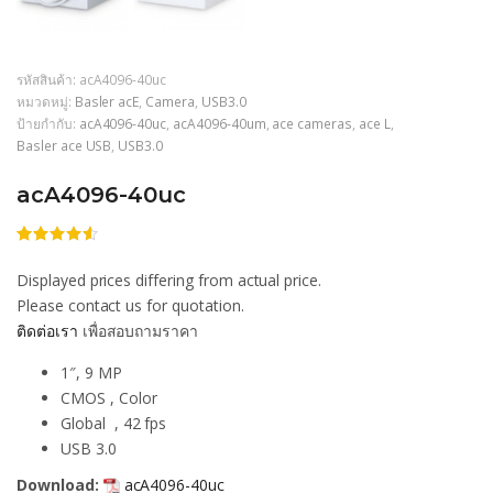
รหัสสินค้า:
acA4096-40uc
หมวดหมู่:
Basler acE
,
Camera
,
USB3.0
ป้ายกำกับ:
acA4096-40uc
,
acA4096-40um
,
ace cameras
,
ace L
,
Basler ace USB
,
USB3.0
acA4096-40uc
ให้
206
คะแนน
Displayed prices differing from actual price.
4.51
จาก
5 คะแนน
Please contact us for quotation.
เต็มบน
ติดต่อเรา
เพื่อสอบถามราคา
การให้
คะแนน
ของลูกค้า
1″, 9 MP
CMOS , Color
Global , 42 fps
USB 3.0
Download:
acA4096-40uc