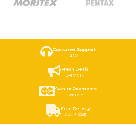
Customer Support
24/7
Fresh Deals
Every day
Secure Payments
We care
Free Delivey
Over 3,000฿