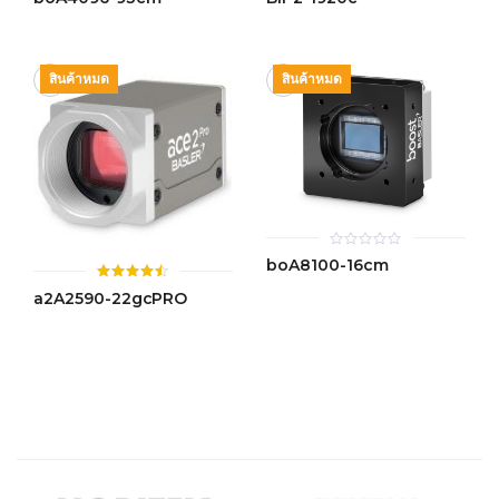
out
out
of
of
5
5
สินค้าหมด
สินค้าหมด
0
boA8100-16cm
out
of
ให้
a2A2590-22gcPRO
5
คะแนน
4.45
ตั้งแต่ 1-
5 คะแนน